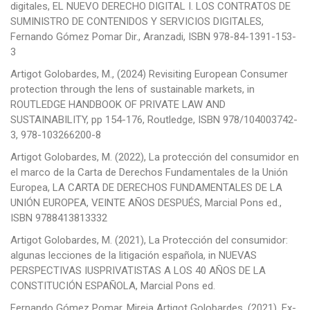
digitales, EL NUEVO DERECHO DIGITAL I. LOS CONTRATOS DE
SUMINISTRO DE CONTENIDOS Y SERVICIOS DIGITALES,
Fernando Gómez Pomar Dir., Aranzadi, ISBN 978-84-1391-153-
3
Artigot Golobardes, M., (2024) Revisiting European Consumer
protection through the lens of sustainable markets, in
ROUTLEDGE HANDBOOK OF PRIVATE LAW AND
SUSTAINABILITY, pp 154-176, Routledge, ISBN 978/104003742-
3, 978-103266200-8
Artigot Golobardes, M. (2022), La protección del consumidor en
el marco de la Carta de Derechos Fundamentales de la Unión
Europea, LA CARTA DE DERECHOS FUNDAMENTALES DE LA
UNIÓN EUROPEA, VEINTE AÑOS DESPUÉS, Marcial Pons ed.,
ISBN 9788413813332
Artigot Golobardes, M. (2021), La Protección del consumidor:
algunas lecciones de la litigación española, in NUEVAS
PERSPECTIVAS IUSPRIVATISTAS A LOS 40 AÑOS DE LA
CONSTITUCIÓN ESPAÑOLA, Marcial Pons ed.
Fernando Gómez Pomar, Mireia Artigot Golobardes, (2021), Ex-