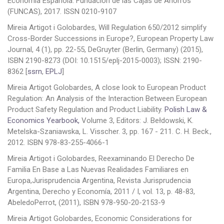
Economía Española. Fundación de las Cajas de Ahorros
(FUNCAS), 2017. ISSN 0210-9107
Mireia Artigot i Golobardes, Will Regulation 650/2012 simplify
Cross-Border Successions in Europe?, European Property Law
Journal, 4 (1), pp. 22-55, DeGruyter (Berlin, Germany) (2015),
ISBN 2190-8273 (DOI: 10.1515/eplj-2015-0003); ISSN: 2190-
8362 [
ssrn
,
EPLJ
]
Mireia Artigot Golobardes, A close look to European Product
Regulation: An Analysis of the Interaction Between European
Product Safety Regulation and Product Liability.
Polish Law &
Economics Yearbook,
Volume 3, Editors: J. Bełdowski, K.
Metelska-Szaniawska, L. Visscher. 3, pp. 167 - 211. C. H. Beck.,
2012. ISBN 978-83-255-4066-1
Mireia Artigot i Golobardes, Reexaminando El Derecho De
Familia En Base a Las Nuevas Realidades Familiares en
Europa,Jurisprudencia Argentina, Revista Jurisprudencia
Argentina, Derecho y Economía, 2011 / I, vol. 13, p. 48-83,
AbeledoPerrot, (2011), ISBN 978-950-20-2153-9
Mireia Artigot Golobardes, Economic Considerations for