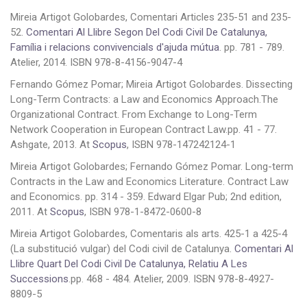
Mireia Artigot Golobardes, Comentari Articles 235-51 and 235-
52.
Comentari Al Llibre Segon Del Codi Civil De Catalunya,
Família i relacions convivencials d'ajuda mútua
. pp. 781 - 789.
Atelier, 2014. ISBN 978-8-4156-9047-4
Fernando Gómez Pomar; Mireia Artigot Golobardes. Dissecting
Long-Term Contracts: a Law and Economics Approach.The
Organizational Contract. From Exchange to Long-Term
Network Cooperation in European Contract Law.pp. 41 - 77.
Ashgate, 2013. At
Scopus
, ISBN 978-147242124-1
Mireia Artigot Golobardes; Fernando Gómez Pomar. Long-term
Contracts in the Law and Economics Literature. Contract Law
and Economics. pp. 314 - 359. Edward Elgar Pub; 2nd edition,
2011. At
Scopus
, ISBN 978-1-8472-0600-8
Mireia Artigot Golobardes, Comentaris als arts. 425-1 a 425-4
(La substitució vulgar) del Codi civil de Catalunya.
Comentari Al
Llibre Quart Del Codi Civil De Catalunya, Relatiu A Les
Successions
.pp. 468 - 484. Atelier, 2009. ISBN 978-8-4927-
8809-5