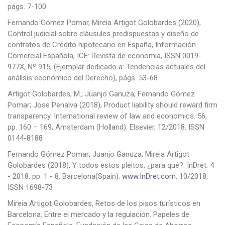
págs. 7-100
Fernando Gómez Pomar, Mireia Artigot Golobardes (2020),
Control judicial sobre clàusules predispuestas y diseño de
contratos de Crédito hipotecario en España, Información
Comercial Española, ICE: Revista de economía, ISSN 0019-
977X, Nº 915, (Ejemplar dedicado a: Tendencias actuales del
análisis económico del Derecho), págs. 53-68
Artigot Golobardes, M.; Juanjo Ganuza; Fernando Gómez
Pomar; Jose Penalva (2018), Product liability should reward firm
transparency. International review of law and economics. 56,
pp. 160 – 169, Amsterdam (Holland): Elsevier, 12/2018. ISSN
0144-8188
Fernando Gómez Pomar; Juanjo Ganuza; Mireia Artigot
Golobardes (2018), Y todos estos pleitos, ¿para qué?. InDret. 4
- 2018, pp. 1 - 8. Barcelona(Spain):
www.InDret.com
, 10/2018,
ISSN 1698-73
Mireia Artigot Golobardes, Retos de los pisos turísticos en
Barcelona: Entre el mercado y la regulación. Papeles de