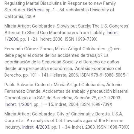
Regulating Marital Dissolutins in Response to new Family
Structures.
BePress
, pp. 1 - 54. scholarship University of
California, 2009.
Mireia Artigot Golobardes, Slowly but Surely: The U.S. Congress'
Attempt to Shield Gun Manufacturers from Liability.
Indret.
1/2006
, pp. 1 -21. Indret, 2006. ISSN 1698-739X
Fernando Gómez Pomar; Mireia Artigot Golobardes. ¿Quién
debe pagar el coste de los accidentes de trabajo? La
coordinación de la Seguridad Social y el Derecho de daños
desde una perspectiva económica,. Análisis Económico del
Derecho. pp. 101 - 141. Heliasta, 2006. ISBN 978-9-5088-5085-1
Pablo Salvador Coderch; Mireia Artigot Golobardes; Antonio
Fernandez Crende. Accidentes de trabajo y precaución bilateral
Comentario a la SAP de Barcelona, Sección 2ª, de 2.9.2003.
Indret. 1/2004
, pp. 1 – 15, Indret, 2004. ISSN 1698-739X
Mireia Artigot Golobardes, City of Cincinnati v. Beretta, U.S.A.
Corp. et al. An analysis of U.S. Lawsuits against the Firearms
Industry.
Indret. 4/2003
, pp. 1 - 34. Indret, 2003. ISSN 1698-739X