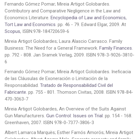
Fernando Gómez Pomar; Mireia Artigot Golobardes.
Contributory and Comparative Negligence in the Law and
Economics Literature.
Encyclopedia of Law and Economics,
Tort Law and Economics
. pp. 46 - 79. Edward Elgar, 2009. At
Scopus
, ISBN:978-184720659-6
Mireia Artigot Golobardes; Laura Alascio Carrasco. Family
Business: The Need for a General Framework.
Family Finances
.
pp. 792 - 808. Jan Sramek Verlag, 2009. ISBN 978-3-9026-3810-
6
Fernando Gómez Pomar; Mireia Artigot Golobardes. Ineficacia
de las Cláusulas de Exoneración o Limitación de la
Responsabilidad.
Tratado de Responsabilidad Civil del
Fabricante.
pp. 755 - 801. Thomson Civitas, 2008. ISBN 978-84-
470-3063-7
Mireia Artigot Golobardes, An Overview of the Suits Against
Gun Manufacturers.
Gun Control: Issues on Trial
. pp. 154 - 168.
Greenhaven, 2007. ISBN 978-0-7377-3806-3
Albert Lamarca Marquès; Esther Farnós Amorós; Mireia Artigot