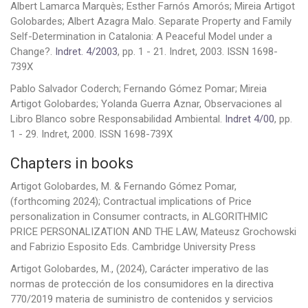
Albert Lamarca Marquès; Esther Farnós Amorós; Mireia Artigot
Golobardes; Albert Azagra Malo. Separate Property and Family
Self-Determination in Catalonia: A Peaceful Model under a
Change?.
Indret. 4/2003
, pp. 1 - 21. Indret, 2003. ISSN 1698-
739X
Pablo Salvador Coderch; Fernando Gómez Pomar; Mireia
Artigot Golobardes; Yolanda Guerra Aznar, Observaciones al
Libro Blanco sobre Responsabilidad Ambiental.
Indret 4/00
, pp.
1 - 29. Indret, 2000. ISSN 1698-739X
Chapters in books
Artigot Golobardes, M. & Fernando Gómez Pomar,
(forthcoming 2024); Contractual implications of Price
personalization in Consumer contracts, in ALGORITHMIC
PRICE PERSONALIZATION AND THE LAW, Mateusz Grochowski
and Fabrizio Esposito Eds. Cambridge University Press
Artigot Golobardes, M., (2024), Carácter imperativo de las
normas de protección de los consumidores en la directiva
770/2019 materia de suministro de contenidos y servicios